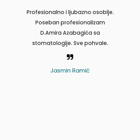
uga sa
Profesionalno i ljubazno osoblje.
 nego
Poseban profesionalizam
ez dugih
D.Amira Azabagića sa
oljne
stomatologije. Sve pohvale.
Jasmin Ramić
ć