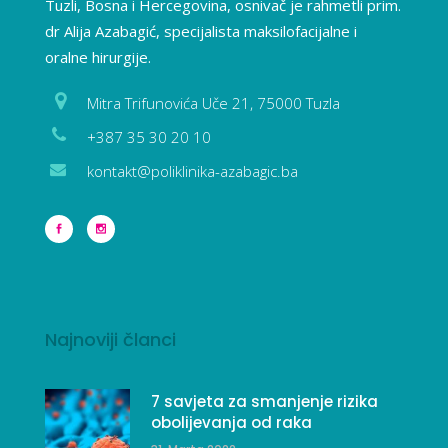
Tuzli, Bosna i Hercegovina, osnivač je rahmetli prim.
dr Alija Azabagić, specijalista maksilofacijalne i
oralne hirurgije.
Mitra Trifunovića Uče 21, 75000 Tuzla
+387 35 30 20 10
kontakt@poliklinika-azabagic.ba
Najnoviji članci
7 savjeta za smanjenje rizika
obolijevanja od raka