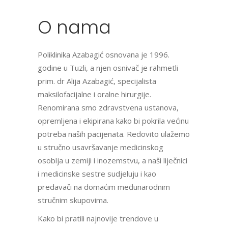
O
nama
Poliklinika Azabagić osnovana je 1996.
godine u Tuzli, a njen osnivač je rahmetli
prim. dr Alija Azabagić, specijalista
maksilofacijalne i oralne hirurgije.
Renomirana smo zdravstvena ustanova,
opremljena i ekipirana kako bi pokrila većinu
potreba naših pacijenata. Redovito ulažemo
u stručno usavršavanje medicinskog
osoblja u zemiji i inozemstvu, a naši liječnici
i medicinske sestre sudjeluju i kao
predavači na domaćim međunarodnim
stručnim skupovima.
Kako bi pratili najnovije trendove u