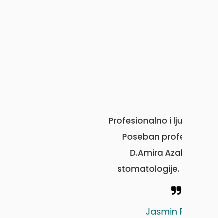
a usluga sa
Profesionalno i ljubazno osoblje.
 više nego
Poseban profesionalizam
čno bez dugih
D.Amira Azabagića sa
 povoljne
stomatologije. Sve pohvale.
Jasmin Ramić