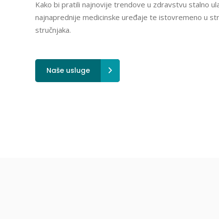
Kako bi pratili najnovije trendove u zdravstvu stalno u
najnaprednije medicinske uređaje te istovremeno u st
stručnjaka.
Naše usluge