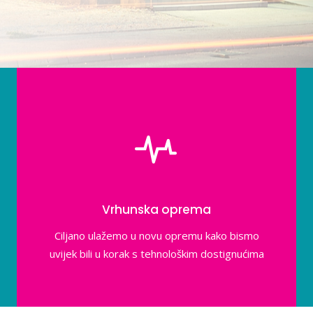
Vrhunska oprema
Ciljano ulažemo u novu opremu kako bismo
uvijek bili u korak s tehnološkim dostignućima