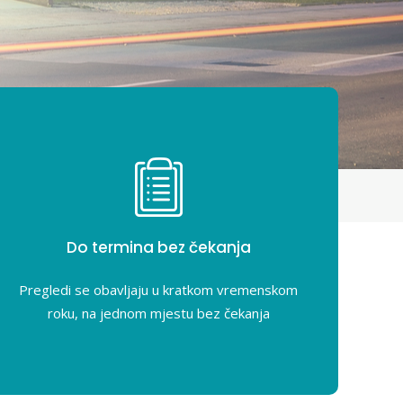
Do termina bez čekanja
Pregledi se obavljaju u kratkom vremenskom
roku, na jednom mjestu bez čekanja