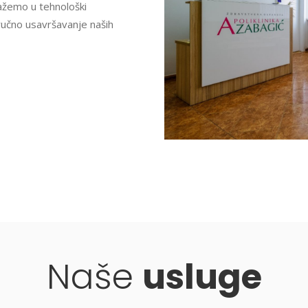
lažemo u tehnološki
ručno usavršavanje naših
Naše
usluge