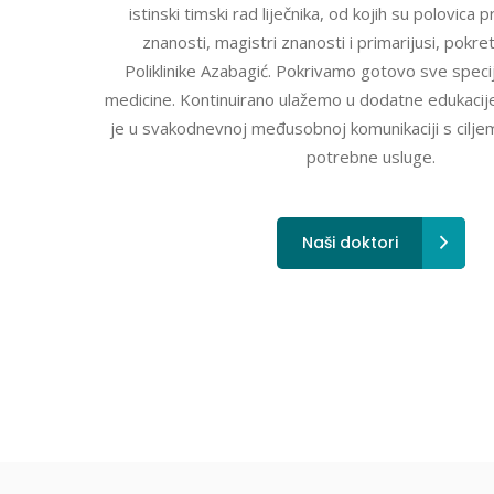
istinski timski rad liječnika, od kojih su polovica 
znanosti, magistri znanosti i primarijusi, pokr
Poliklinike Azabagić. Pokrivamo gotovo sve speci
medicine. Kontinuirano ulažemo u dodatne edukacije,
je u svakodnevnoj međusobnoj komunikaciji s ciljem
potrebne usluge.
Naši doktori