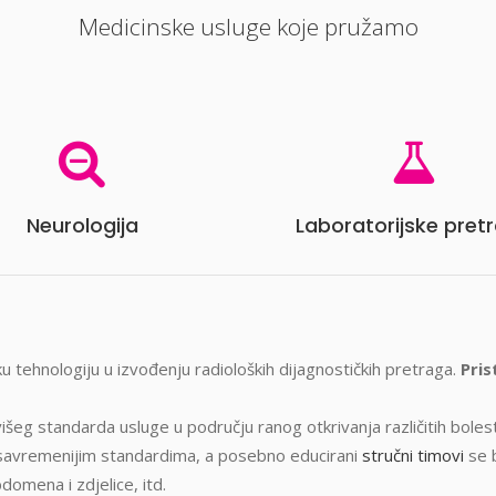
Medicinske usluge koje pružamo
Neurologija
Laboratorijske pret
sku tehnologiju u izvođenju radioloških dijagnostičkih pretraga.
Pris
šeg standarda usluge u području ranog otkrivanja različitih bolest
ajsavremenijim standardima, a posebno educirani
stručni timovi
se 
bdomena i zdjelice, itd.