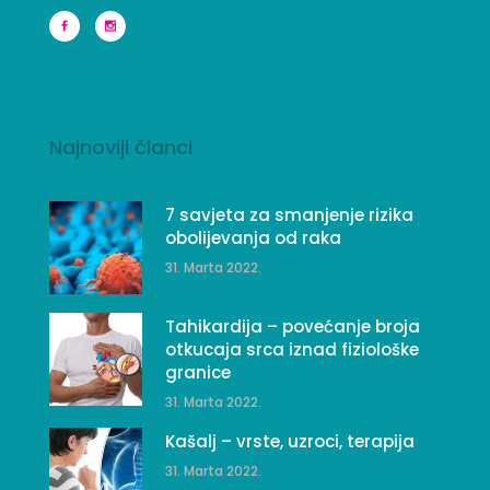
Najnoviji članci
7 savjeta za smanjenje rizika
obolijevanja od raka
31. Marta 2022.
Tahikardija – povećanje broja
otkucaja srca iznad fiziološke
granice
31. Marta 2022.
Kašalj – vrste, uzroci, terapija
31. Marta 2022.