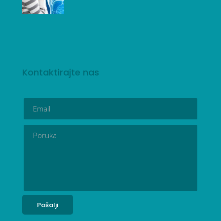
Kontaktirajte nas